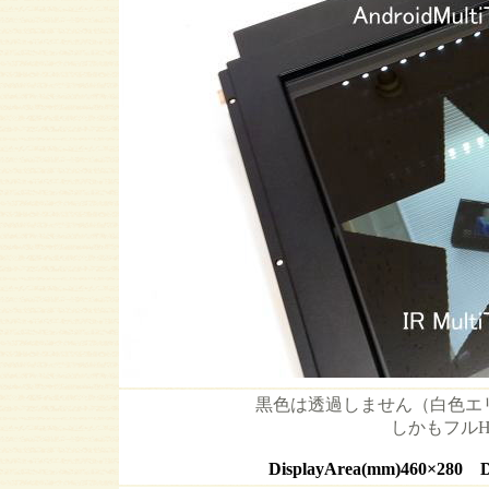
黒色は透過しません（白色エ
しかもフル
DisplayArea(mm)460×280 Di