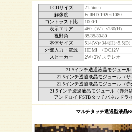
LCDサイズ
21.5inch
解像度
FullHD 1920×1080
コントラスト比
1000:1
表示エリア
460（W）×280(H)
視野角
85/85/80/80
本体サイズ
514(W)×344(H)×5.5(D)
外部入力・電源
HDMI / DC12V
スピーカー
2W+2W ステレオ
21.5インチ透過液晶モジュー
21.5インチ透過液晶モジュール（
21.5インチ透過液晶モジュール（
21.5インチ透過液晶モジュール（赤外線マ
アンドロイドSTBタッチパネルドラ
マルチタッチ透過型液晶BOX(21.