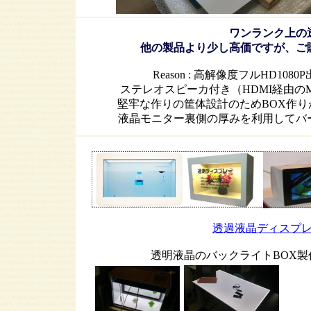
ワンランク上の
他の製品より少し高価ですが、ご
Reason : 高解像度フルHD
ステレオスピーカ付き（HDMI経由の
堅牢な作りの筐体設計のためBOX作
液晶モニター裏側の厚みを利用してバ
透過液晶ディスプ
透明液晶のバックライトBOX