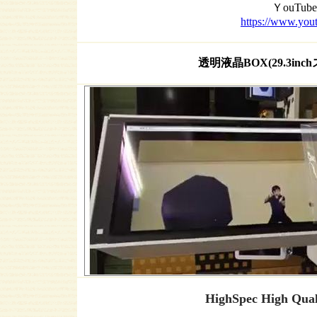
ＹouTu
https://www.you
透明液晶BOX(29.3in
HighSpec High Q