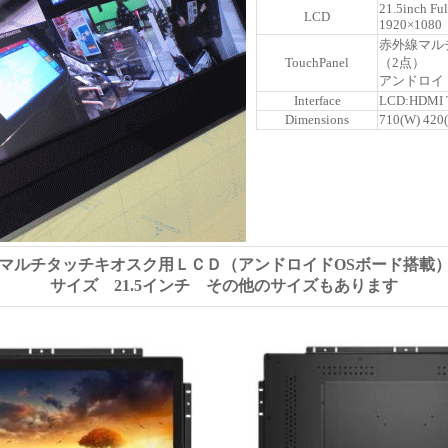
21.5inch Fu
LCD
1920×1080
赤外線マル
TouchPanel
（2点）
アンドロイ
Interface
LCD:HDMI 
Dimensions
710(W) 420(
マルチタッチキオスク用ＬＣＤ（アンドロイドOSボード搭載
サイズ 21.5インチ その他のサイズもあります