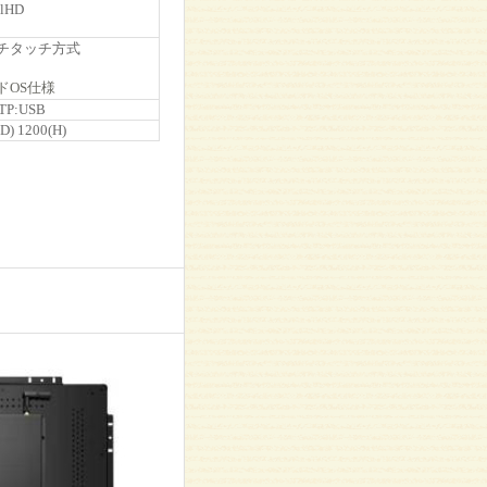
llHD
チタッチ方式
ドOS仕様
TP:USB
D) 1200(H)
）