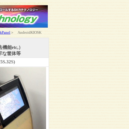
hPanel
＞
AndroidKIOSK
能etc,）
牢な筐体等
.32S)