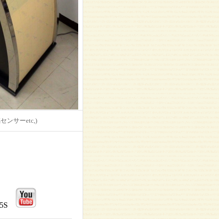
サーetc,)
1.5S