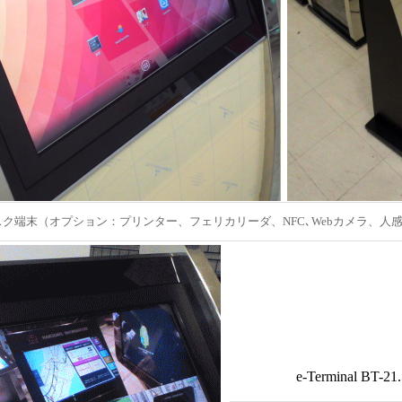
ク端末（オプション：プリンター、フェリカリーダ、NFC､Webカメラ、人感セン
e-Terminal BT-2