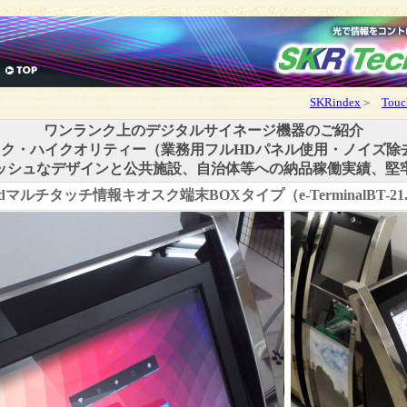
SKRindex
＞
Touc
ワンランク上のデジタルサイネージ機器のご紹介
ク・ハイクオリティー（業務用フルHDパネル使用・ノイズ除去機
ッシュなデザインと公共施設、自治体等への納品稼働実績、堅
oidマルチタッチ情報キオスク端末BOXタイプ（e-TerminalBT-21.5S