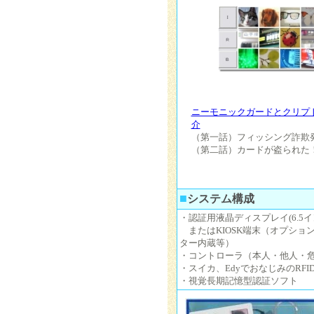
ニーモニックガードとクリプ
介
（第一話）フィッシング詐欺
（第二話）カードが盗られた
■
システム構成
・認証用液晶ディスプレイ(6.5イ
またはKIOSK端末（オプショ
ター内蔵等）
・コントローラ（本人・他人・
・スイカ、EdyでおなじみのRF
・視覚長期記憶型認証ソフト