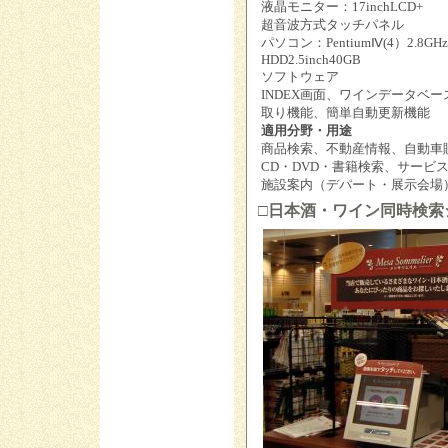
液晶モニター：17inchLCD+
超音波方式タッチパネル
パソコン：PentiumⅣ(4）2.8GH
HDD2.5inch40GB
ソフトウェア
INDEX画面、ワインデータベ
取り機能、簡単自動更新機能
適用分野・用途
商品検索、不動産情報、自動車
CD・DVD・書籍検索、サービ
施設案内（デパート・展示会場
□日本酒・ワイン同時検索