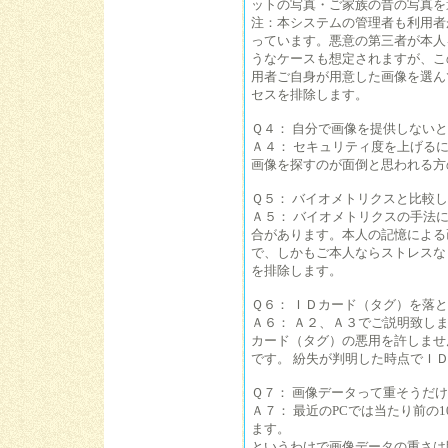
ットの写真・ご家族の昔の写真を
注：本システムの管理者も利用者
っています。悪意の第三者が本人
うなケースも想定されますが、こ
用者ご自身が用意した画像を選ん
セスを排除します。
Ｑ４： 自分で画像を提供しない
Ａ４： セキュリティ度を上げる
画像を探すのが面倒と思われる方
Ｑ５： バイオメトリクスと比較
Ａ５： バイオメトリクスの手法
合があります。本人の記憶による
で、しかもご本人ならストレスな
を排除します。
Ｑ６： ＩＤカード（タグ）を落
Ａ６： Ａ２、Ａ３でご説明致し
カード（タグ）の悪用を許しませ
です。 紛失が判明した時点でＩ
Ｑ７： 画像データって重そうだ
Ａ７： 最近のPCでは当たり前の
ます。
というわけで画像データの重さは