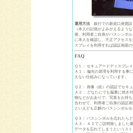
運用方法
銀行での新規口座開設
（本人の記憶がよみがえるような
後、利用者ご自身がパスシンボル
に本人を確認し、不正アクセスを
スプレイを利用すれば認証画面の
FAQ
Ｑ１： セキュアードディスプレ
Ａ１： 偏光の原理を利用する事
えない仕組みになっています。
Ｑ２： 画像（絵）の認証でセキ
Ａ２： どなたにでも脳裏に焼き
物などがおありで、写真をお持ち
合わせて、利用者ご自身の認証画
といえども正解のパスシンボルを
Ｑ３： パスシンボルを忘れたら
Ａ３： Ａ２でご説明致しました
データを忘れてしまうというスト