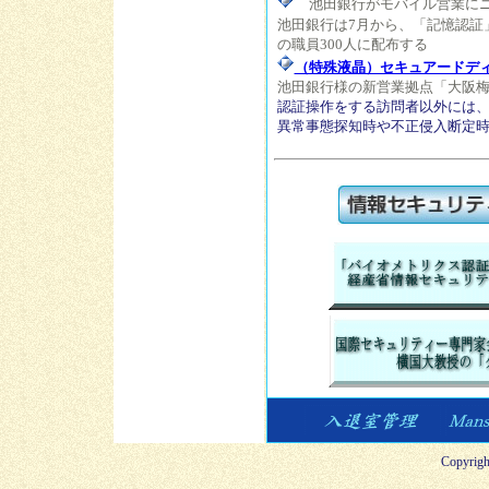
池田銀行がモバイル営業にニ
池田銀行は7月から、「記憶認証
の職員300人に配布する
（特殊液晶）セキュアードデ
池田銀行様の新営業拠点「大阪
認証操作をする訪問者以外には
異常事態探知時や不正侵入断定
Copyrigh